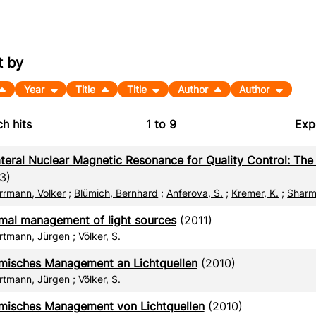
t by
Year
Title
Title
Author
Author
h hits
1
to
9
Exp
Bi
ateral Nuclear Magnetic Resonance for Quality Control: 
C
3)
rrmann, Volker
;
Blümich, Bernhard
;
Anferova, S.
;
Kremer, K.
;
Sharm
RI
mal management of light sources
(2011)
X
rtmann, Jürgen
;
Völker, S.
misches Management an Lichtquellen
(2010)
rtmann, Jürgen
;
Völker, S.
misches Management von Lichtquellen
(2010)