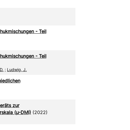
chukmischungen - Teil
chukmischungen - Teil
D.
;
Ludwig, J.
iedlichen
eräts zur
rskala (µ-DMI)
(2022)