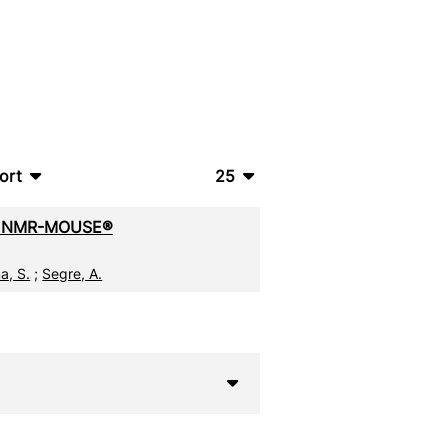
ort
25
bTeX
10
The NMR-MOUSE®
SV
20
a, S.
;
Segre, A.
S
50
ML
100