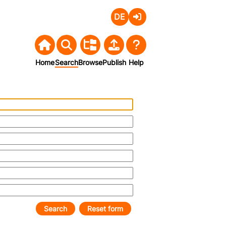
Deutsch
Login
Home
Search
Browse
Publish
Help