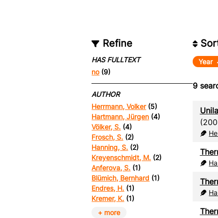
Refine
Sor
HAS FULLTEXT
Year
no
(9)
9
searc
AUTHOR
Herrmann, Volker
(5)
Unil
Hartmann, Jürgen
(4)
(200
Völker, S.
(4)
He
Frosch, S.
(2)
Hanning, S.
(2)
Ther
Kreyenschmidt, M.
(2)
Ha
Anferova, S.
(1)
Blümich, Bernhard
(1)
Ther
Endres, H.
(1)
Ha
Kremer, K.
(1)
Ther
+ more