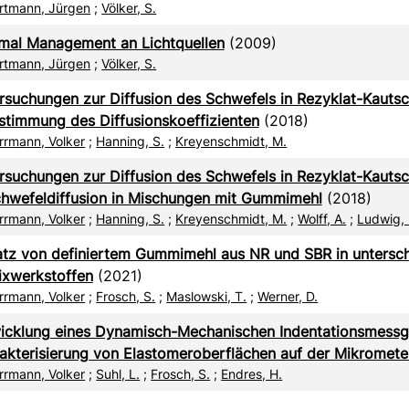
rtmann, Jürgen
;
Völker, S.
mal Management an Lichtquellen
(2009)
rtmann, Jürgen
;
Völker, S.
rsuchungen zur Diffusion des Schwefels in Rezyklat-Kauts
estimmung des Diffusionskoeffizienten
(2018)
rrmann, Volker
;
Hanning, S.
;
Kreyenschmidt, M.
rsuchungen zur Diffusion des Schwefels in Rezyklat-Kauts
chwefeldiffusion in Mischungen mit Gummimehl
(2018)
rrmann, Volker
;
Hanning, S.
;
Kreyenschmidt, M.
;
Wolff, A.
;
Ludwig, 
atz von definiertem Gummimehl aus NR und SBR in untersch
ixwerkstoffen
(2021)
rrmann, Volker
;
Frosch, S.
;
Maslowski, T.
;
Werner, D.
icklung eines Dynamisch-Mechanischen Indentationsmessg
akterisierung von Elastomeroberflächen auf der Mikromete
rrmann, Volker
;
Suhl, L.
;
Frosch, S.
;
Endres, H.