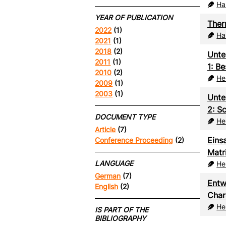
Ha
YEAR OF PUBLICATION
Ther
2022
(1)
Ha
2021
(1)
2018
(2)
Unte
2011
(1)
1: B
2010
(2)
He
2009
(1)
2003
(1)
Unte
2: S
DOCUMENT TYPE
He
Article
(7)
Eins
Conference Proceeding
(2)
Matr
LANGUAGE
He
German
(7)
Entw
English
(2)
Char
He
IS PART OF THE
BIBLIOGRAPHY