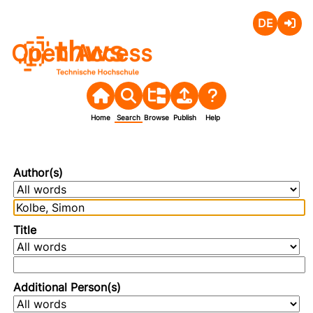
Deutsch
Login
Open Access
Home
Search
Browse
Publish
Help
Author(s)
Title
Additional Person(s)