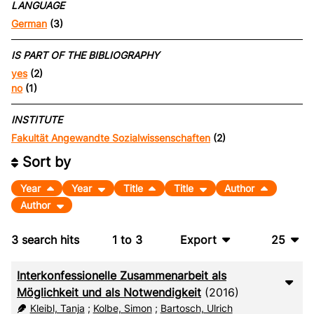
LANGUAGE
German
(3)
IS PART OF THE BIBLIOGRAPHY
yes
(2)
no
(1)
INSTITUTE
Fakultät Angewandte Sozialwissenschaften
(2)
Sort by
Year
Year
Title
Title
Author
Author
3
search hits
1
to
3
Export
25
BibTeX
10
Interkonfessionelle Zusammenarbeit als
CSV
20
Möglichkeit und als Notwendigkeit
(2016)
Kleibl, Tanja
;
Kolbe, Simon
;
Bartosch, Ulrich