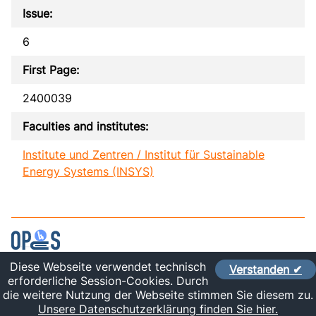
Issue:
6
First Page:
2400039
Faculties and institutes:
Institute und Zentren / Institut für Sustainable
Energy Systems (INSYS)
Diese Webseite verwendet technisch
Verstanden ✔
Contact
erforderliche Session-Cookies. Durch
Imprint
die weitere Nutzung der Webseite stimmen Sie diesem zu.
Sitelinks
Unsere Datenschutzerklärung finden Sie hier.