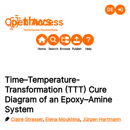
Deutsch
Login
Open Access
Home
Search
Browse
Publish
Help
Time–Temperature-
Transformation (TTT) Cure
Diagram of an Epoxy–Amine
System
Claire Strasser
,
Elena Moukhina
,
Jürgen Hartmann