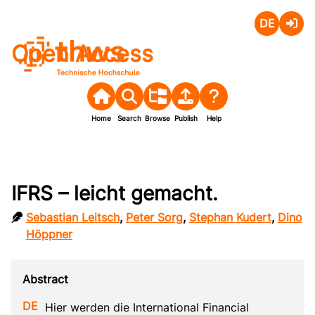
Deutsch
Login
Open Access
Home
Search
Browse
Publish
Help
IFRS – leicht gemacht.
Sebastian Leitsch
,
Peter Sorg
,
Stephan Kudert
,
Dino
Höppner
Hier werden die International Financial 