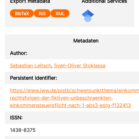
Export metadata
Additional Services
BibTeX
RIS
XML
Metadaten
Author:
Sebastian Leitsch
,
Sven-Oliver Stoklassa
Persistent identifier:
https://www.iww.de/pistb/schwerpunktthema/einkomm
rechtsfolgen-der-fiktiven-unbeschraenkten-
einkommensteuerpflicht-nach-1-abs3-estg-f132413
ISSN:
1438-8375