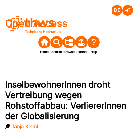
Deutsch
Login
Open Access
Home
Search
Browse
Publish
Help
InselbewohnerInnen droht
Vertreibung wegen
Rohstoffabbau: VerliererInnen
der Globalisierung
Tanja Kleibl