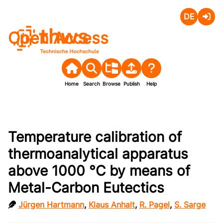
Deutsch
Login
Open Access
Home
Search
Browse
Publish
Help
Temperature calibration of
thermoanalytical apparatus
above 1000 °C by means of
Metal-Carbon Eutectics
Jürgen Hartmann
,
Klaus Anhalt
,
R. Pagel
,
S. Sarge