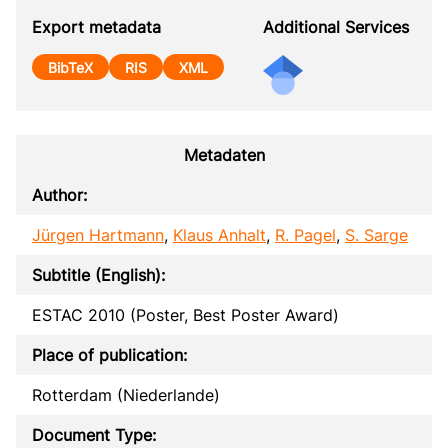
Export metadata
Additional Services
BibTeX
RIS
XML
Metadaten
Author:
Jürgen Hartmann
,
Klaus Anhalt
,
R. Pagel
,
S. Sarge
Subtitle (English):
ESTAC 2010 (Poster, Best Poster Award)
Place of publication:
Rotterdam (Niederlande)
Document Type: