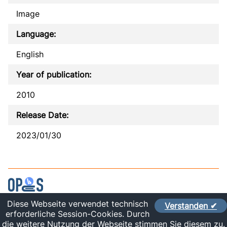
Image
Language:
English
Year of publication:
2010
Release Date:
2023/01/30
Diese Webseite verwendet technisch
Verstanden ✔
Contact
erforderliche Session-Cookies. Durch
Imprint
die weitere Nutzung der Webseite stimmen Sie diesem zu.