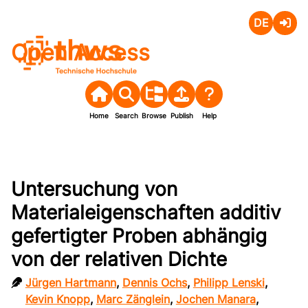
Deutsch
Login
Open Access
Home
Search
Browse
Publish
Help
Untersuchung von
Materialeigenschaften additiv
gefertigter Proben abhängig
von der relativen Dichte
Jürgen Hartmann
,
Dennis Ochs
,
Philipp Lenski
,
Kevin Knopp
,
Marc Zänglein
,
Jochen Manara
,