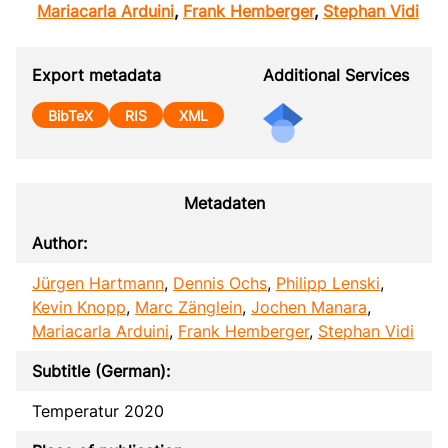
Mariacarla Arduini
,
Frank Hemberger
,
Stephan Vidi
Export metadata
Additional Services
BibTeX
RIS
XML
Metadaten
Author:
Jürgen Hartmann
,
Dennis Ochs
,
Philipp Lenski
,
Kevin Knopp
,
Marc Zänglein
,
Jochen Manara
,
Mariacarla Arduini
,
Frank Hemberger
,
Stephan Vidi
Subtitle (German):
Temperatur 2020