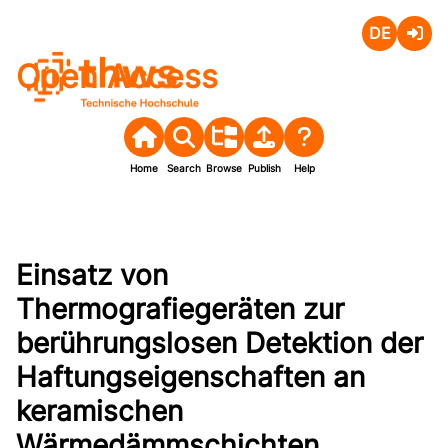
Deutsch
Login
Open Access
Home
Search
Browse
Publish
Help
Einsatz von
Thermografiegeräten zur
berührungslosen Detektion der
Haftungseigenschaften an
keramischen
Wärmedämmschichten