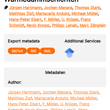
Jürgen Hartmann
,
Jochen Manara
,
Thomas Stark
,
Matthias Zipf
,
Mariacarla Arduini
,
Michael Müller
,
Hans-Peter Ebert
,
F. Möller
,
U. Krüger
,
Franz
Schmidt
,
Kevin Knopp
,
Philipp Lenski
,
Marc Zänglein
Export metadata
Additional Services
BibTeX
RIS
XML
Metadaten
Author:
Jürgen Hartmann
,
Jochen Manara
,
Thomas Stark
,
Matthias Zipf
,
Mariacarla Arduini
,
Michael Müller
,
Hans-Peter Ebert
,
F. Möller
,
U. Krüger
,
Franz
Schmidt
,
Kevin Knopp
,
Philipp Lenski
,
Marc