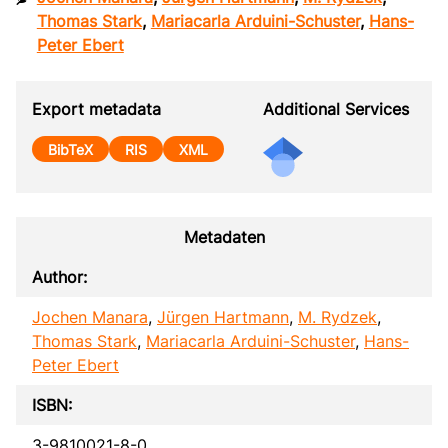
Thomas Stark
,
Mariacarla Arduini-Schuster
,
Hans-
Peter Ebert
Export metadata
Additional Services
BibTeX
RIS
XML
Metadaten
Author:
Jochen Manara
,
Jürgen Hartmann
,
M. Rydzek
,
Thomas Stark
,
Mariacarla Arduini-Schuster
,
Hans-
Peter Ebert
ISBN:
3-9810021-8-0