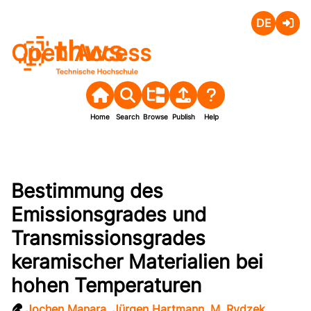
Deutsch
Login
Open Access
Home
Search
Browse
Publish
Help
Bestimmung des
Emissionsgrades und
Transmissionsgrades
keramischer Materialien bei
hohen Temperaturen
Jochen Manara
,
Jürgen Hartmann
,
M. Rydzek
,