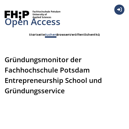
Anmel
Open Access
Startseite
Suchen
Browsen
Veröffentlichen
FAQ
Gründungsmonitor der
Fachhochschule Potsdam
Entrepreneurship School und
Gründungsservice