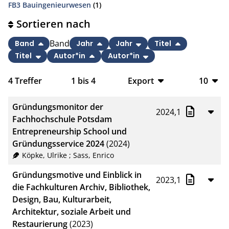
FB3 Bauingenieurwesen
(1)
Sortieren nach
Band
Band
Jahr
Jahr
Titel
Titel
Autor*in
Autor*in
4
Treffer
1
bis
4
Export
10
BibTeX
10
Gründungsmonitor der
2024,1
CSV
20
Fachhochschule Potsdam
Entrepreneurship School und
RIS
50
Gründungsservice 2024
(2024)
Köpke, Ulrike
;
Sass, Enrico
XML
100
Gründungsmotive und Einblick in
2023,1
die Fachkulturen Archiv, Bibliothek,
Design, Bau, Kulturarbeit,
Architektur, soziale Arbeit und
Restaurierung
(2023)