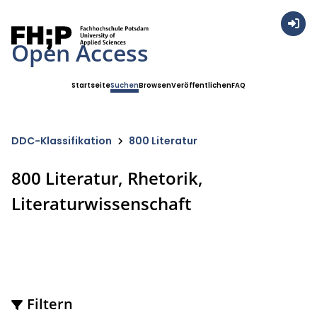
Anmel
Open Access
Startseite
Suchen
Browsen
Veröffentlichen
FAQ
DDC-Klassifikation
800 Literatur
800 Literatur, Rhetorik,
Literaturwissenschaft
Filtern