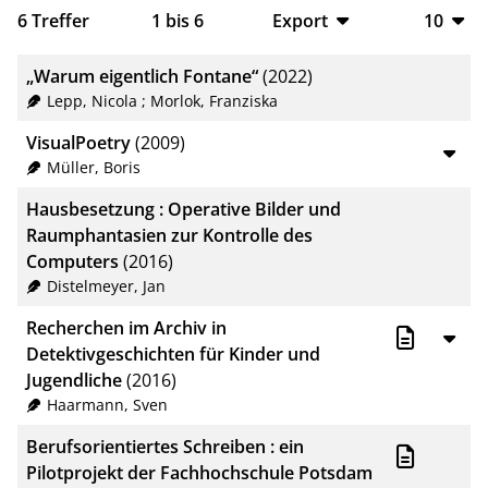
6
Treffer
1
bis
6
Export
10
BibTeX
10
„Warum eigentlich Fontane“
(2022)
CSV
20
Lepp, Nicola
;
Morlok, Franziska
RIS
50
VisualPoetry
(2009)
Müller, Boris
XML
100
Hausbesetzung : Operative Bilder und
Raumphantasien zur Kontrolle des
Computers
(2016)
Distelmeyer, Jan
Recherchen im Archiv in
Detektivgeschichten für Kinder und
Jugendliche
(2016)
Haarmann, Sven
Berufsorientiertes Schreiben : ein
Pilotprojekt der Fachhochschule Potsdam