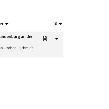
rt
10
TeX
10
randenburg an der
V
20
n, Torben
;
Schmidt,
50
L
100