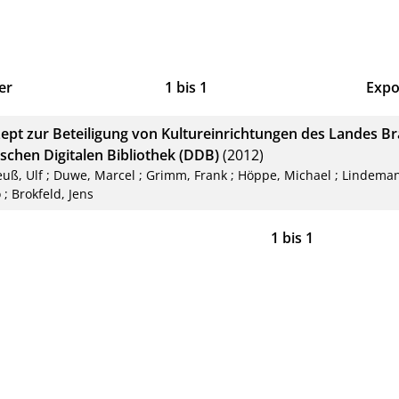
er
1
bis
1
Expo
Bib
ept zur Beteiligung von Kultureinrichtungen des Landes B
CS
schen Digitalen Bibliothek (DDB)
(2012)
euß, Ulf
;
Duwe, Marcel
;
Grimm, Frank
;
Höppe, Michael
;
Lindeman
RIS
o
;
Brokfeld, Jens
XM
1
bis
1