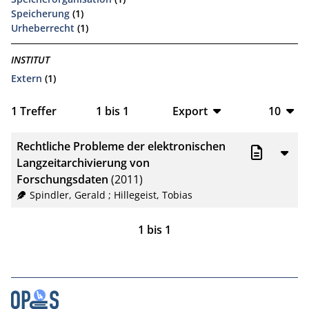
Speicherung
(1)
Urheberrecht
(1)
INSTITUT
Extern
(1)
1
Treffer
1
bis
1
Export
10
BibTeX
10
Rechtliche Probleme der elektronischen
CSV
20
Langzeitarchivierung von
Forschungsdaten
(2011)
RIS
50
Spindler, Gerald
;
Hillegeist, Tobias
XML
100
1
bis
1