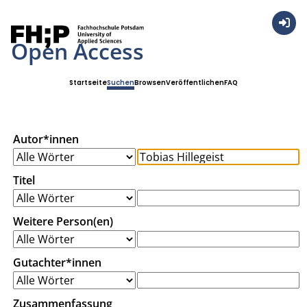
Anmel
Open Access
Startseite
Suchen
Browsen
Veröffentlichen
FAQ
Autor*innen
Titel
Weitere Person(en)
Gutachter*innen
Zusammenfassung