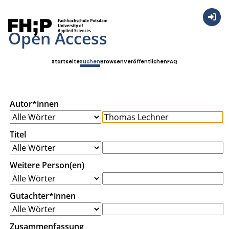
Anmel
Open Access
Startseite
Suchen
Browsen
Veröffentlichen
FAQ
Autor*innen
Titel
Weitere Person(en)
Gutachter*innen
Zusammenfassung