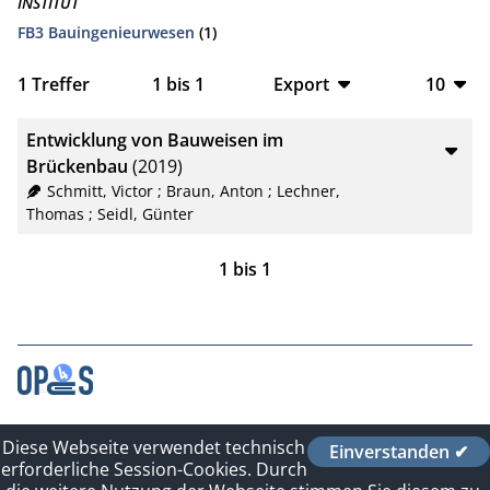
INSTITUT
FB3 Bauingenieurwesen
(1)
1
Treffer
1
bis
1
Export
10
BibTeX
10
Entwicklung von Bauweisen im
CSV
20
Brückenbau
(2019)
Schmitt, Victor
;
Braun, Anton
;
Lechner,
RIS
50
Thomas
;
Seidl, Günter
XML
100
1
bis
1
Kontakt
Diese Webseite verwendet technisch
Einverstanden ✔
Impressum
erforderliche Session-Cookies. Durch
Datenschutzerklärung