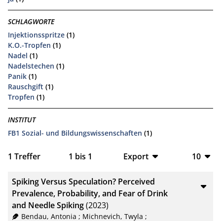
SCHLAGWORTE
Injektionsspritze
(1)
K.O.-Tropfen
(1)
Nadel
(1)
Nadelstechen
(1)
Panik
(1)
Rauschgift
(1)
Tropfen
(1)
INSTITUT
FB1 Sozial- und Bildungswissenschaften
(1)
1
Treffer
1
bis
1
Export
10
BibTeX
10
Spiking Versus Speculation? Perceived
CSV
20
Prevalence, Probability, and Fear of Drink
and Needle Spiking
(2023)
RIS
50
Bendau, Antonia
;
Michnevich, Twyla
;