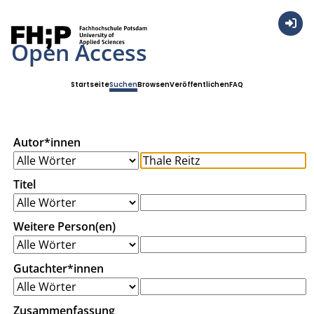
Anmel
Open Access
Startseite
Suchen
Browsen
Veröffentlichen
FAQ
Autor*innen
Titel
Weitere Person(en)
Gutachter*innen
Zusammenfassung