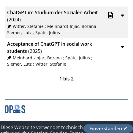
BibTeX
10
ChatGPT im Studium der Sozialen Arbeit
CSV
20
(2024)
Witter, Stefanie
;
Meinhardt-Injac, Bozana
;
RIS
50
Siemer, Lutz
;
Späte, Julius
XML
100
Acceptance of ChatGPT in social work
students
(2025)
Meinhardt-Injac, Bozana
;
Späte, Julius
;
Siemer, Lutz
;
Witter, Stefanie
1
bis
2
Kontakt
Diese Webseite verwendet technisch
Einverstanden ✔
Impressum