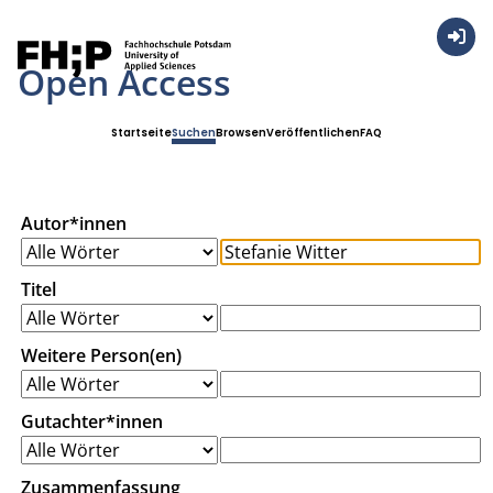
Anmel
Open Access
Startseite
Suchen
Browsen
Veröffentlichen
FAQ
Autor*innen
Titel
Weitere Person(en)
Gutachter*innen
Zusammenfassung