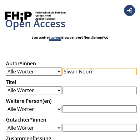
Anmel
Open Access
Startseite
Suchen
Browsen
Veröffentlichen
FAQ
Autor*innen
Titel
Weitere Person(en)
Gutachter*innen
Zusammenfassung