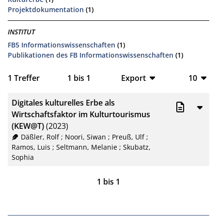
Projektdokumentation
(1)
INSTITUT
FB5 Informationswissenschaften
(1)
Publikationen des FB Informationswissenschaften
(1)
1
Treffer
1
bis
1
Export
10
BibTeX
10
Digitales kulturelles Erbe als
CSV
20
Wirtschaftsfaktor im Kulturtourismus
(KEW@T)
(2023)
RIS
50
Däßler, Rolf
;
Noori, Siwan
;
Preuß, Ulf
;
Ramos, Luis
;
Seltmann, Melanie
;
Skubatz,
XML
100
Sophia
1
bis
1