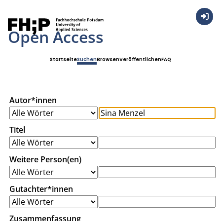
Anmel
Open Access
Startseite
Suchen
Browsen
Veröffentlichen
FAQ
Autor*innen
Titel
Weitere Person(en)
Gutachter*innen
Zusammenfassung