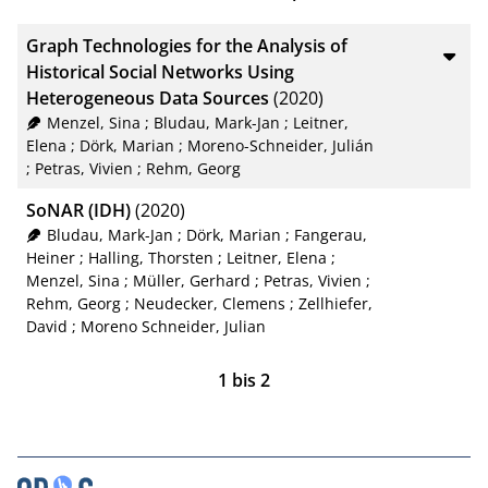
BibTeX
10
Graph Technologies for the Analysis of
CSV
20
Historical Social Networks Using
Heterogeneous Data Sources
(2020)
RIS
50
Menzel, Sina
;
Bludau, Mark-Jan
;
Leitner,
Elena
;
Dörk, Marian
;
Moreno-Schneider, Julián
XML
100
;
Petras, Vivien
;
Rehm, Georg
SoNAR (IDH)
(2020)
Bludau, Mark-Jan
;
Dörk, Marian
;
Fangerau,
Heiner
;
Halling, Thorsten
;
Leitner, Elena
;
Menzel, Sina
;
Müller, Gerhard
;
Petras, Vivien
;
Rehm, Georg
;
Neudecker, Clemens
;
Zellhiefer,
David
;
Moreno Schneider, Julian
1
bis
2