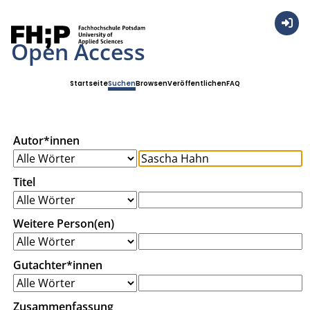
Anmel
Open Access
Startseite
Suchen
Browsen
Veröffentlichen
FAQ
Autor*innen
Titel
Weitere Person(en)
Gutachter*innen
Zusammenfassung