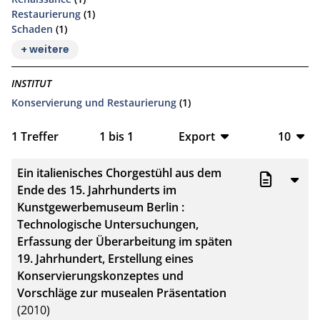
Restaurierung
(1)
Schaden
(1)
+ weitere
INSTITUT
Konservierung und Restaurierung
(1)
1
Treffer
1
bis
1
Export
10
BibTeX
10
Ein italienisches Chorgestühl aus dem
CSV
20
Ende des 15. Jahrhunderts im
Kunstgewerbemuseum Berlin :
RIS
50
Technologische Untersuchungen,
Erfassung der Überarbeitung im späten
XML
100
19. Jahrhundert, Erstellung eines
Konservierungskonzeptes und
Vorschläge zur musealen Präsentation
(2010)