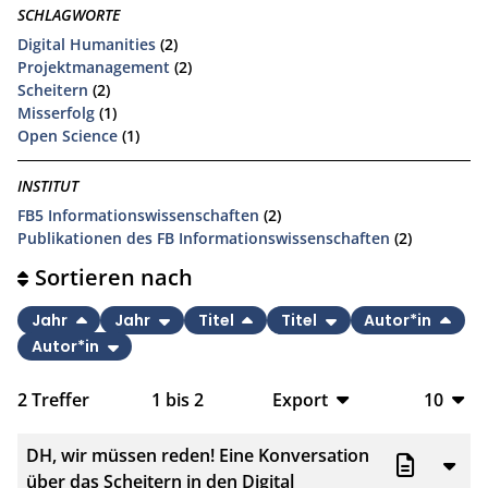
SCHLAGWORTE
Digital Humanities
(2)
Projektmanagement
(2)
Scheitern
(2)
Misserfolg
(1)
Open Science
(1)
INSTITUT
FB5 Informationswissenschaften
(2)
Publikationen des FB Informationswissenschaften
(2)
Sortieren nach
Jahr
Jahr
Titel
Titel
Autor*in
Autor*in
2
Treffer
1
bis
2
Export
10
BibTeX
10
DH, wir müssen reden! Eine Konversation
CSV
20
über das Scheitern in den Digital