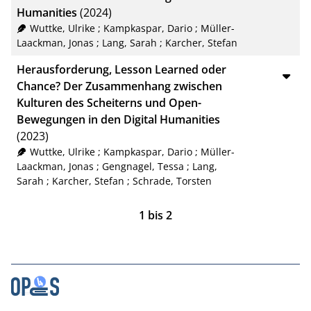
Humanities
(2024)
RIS
50
Wuttke, Ulrike
;
Kampkaspar, Dario
;
Müller-
Laackman, Jonas
;
Lang, Sarah
;
Karcher, Stefan
XML
100
Herausforderung, Lesson Learned oder
Chance? Der Zusammenhang zwischen
Kulturen des Scheiterns und Open-
Bewegungen in den Digital Humanities
(2023)
Wuttke, Ulrike
;
Kampkaspar, Dario
;
Müller-
Laackman, Jonas
;
Gengnagel, Tessa
;
Lang,
Sarah
;
Karcher, Stefan
;
Schrade, Torsten
1
bis
2