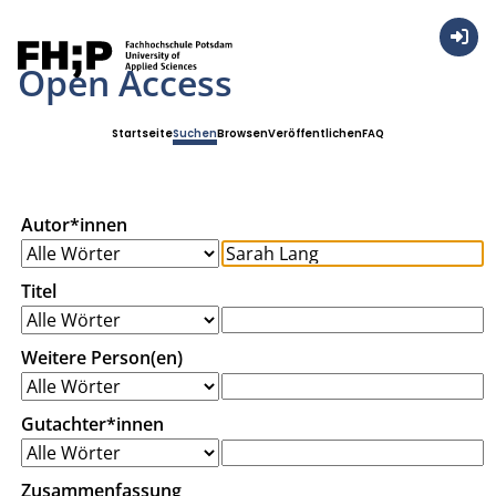
Anmel
Open Access
Startseite
Suchen
Browsen
Veröffentlichen
FAQ
Autor*innen
Titel
Weitere Person(en)
Gutachter*innen
Zusammenfassung