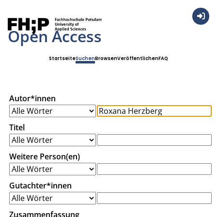
Anmel
Open Access
Startseite
Suchen
Browsen
Veröffentlichen
FAQ
Autor*innen
Titel
Weitere Person(en)
Gutachter*innen
Zusammenfassung