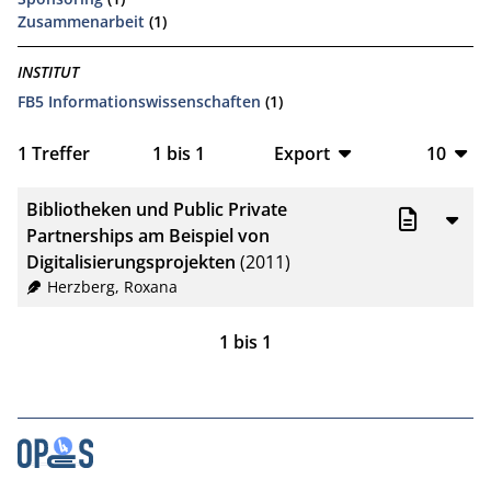
Zusammenarbeit
(1)
INSTITUT
FB5 Informationswissenschaften
(1)
1
Treffer
1
bis
1
Export
10
BibTeX
10
Bibliotheken und Public Private
CSV
20
Partnerships am Beispiel von
Digitalisierungsprojekten
(2011)
RIS
50
Herzberg, Roxana
XML
100
1
bis
1