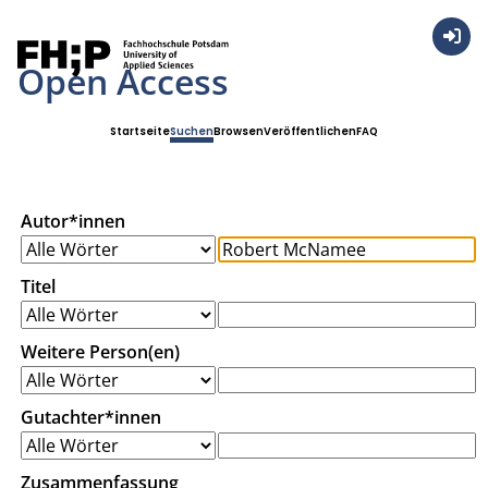
Anmel
Open Access
Startseite
Suchen
Browsen
Veröffentlichen
FAQ
Autor*innen
Titel
Weitere Person(en)
Gutachter*innen
Zusammenfassung