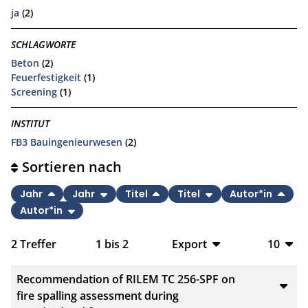
ja
(2)
SCHLAGWORTE
Beton
(2)
Feuerfestigkeit
(1)
Screening
(1)
INSTITUT
FB3 Bauingenieurwesen
(2)
Sortieren nach
Jahr
Jahr
Titel
Titel
Autor*in
Autor*in
2
Treffer
1
bis
2
Export
10
BibTeX
10
Recommendation of RILEM TC 256-SPF on
CSV
20
fire spalling assessment during