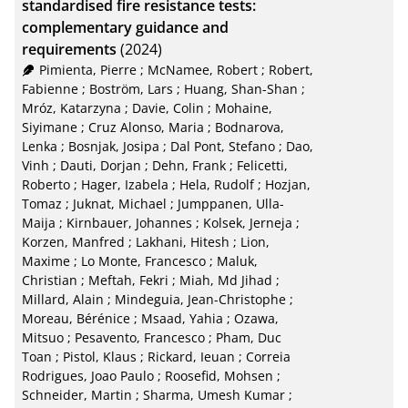
standardised fire resistance tests:
RIS
50
complementary guidance and
requirements
(2024)
XML
100
Pimienta, Pierre
;
McNamee, Robert
;
Robert,
Fabienne
;
Boström, Lars
;
Huang, Shan-Shan
;
Mróz, Katarzyna
;
Davie, Colin
;
Mohaine,
Siyimane
;
Cruz Alonso, Maria
;
Bodnarova,
Lenka
;
Bosnjak, Josipa
;
Dal Pont, Stefano
;
Dao,
Vinh
;
Dauti, Dorjan
;
Dehn, Frank
;
Felicetti,
Roberto
;
Hager, Izabela
;
Hela, Rudolf
;
Hozjan,
Tomaz
;
Juknat, Michael
;
Jumppanen, Ulla-
Maija
;
Kirnbauer, Johannes
;
Kolsek, Jerneja
;
Korzen, Manfred
;
Lakhani, Hitesh
;
Lion,
Maxime
;
Lo Monte, Francesco
;
Maluk,
Christian
;
Meftah, Fekri
;
Miah, Md Jihad
;
Millard, Alain
;
Mindeguia, Jean-Christophe
;
Moreau, Bérénice
;
Msaad, Yahia
;
Ozawa,
Mitsuo
;
Pesavento, Francesco
;
Pham, Duc
Toan
;
Pistol, Klaus
;
Rickard, Ieuan
;
Correia
Rodrigues, Joao Paulo
;
Roosefid, Mohsen
;
Schneider, Martin
;
Sharma, Umesh Kumar
;