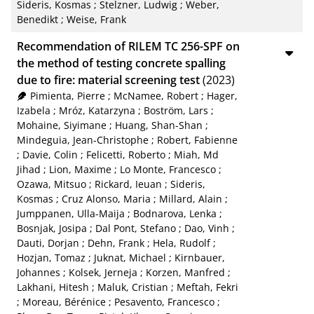
Sideris, Kosmas
;
Stelzner, Ludwig
;
Weber,
Benedikt
;
Weise, Frank
Recommendation of RILEM TC 256-SPF on
the method of testing concrete spalling
due to fire: material screening test
(2023)
Pimienta, Pierre
;
McNamee, Robert
;
Hager,
Izabela
;
Mróz, Katarzyna
;
Boström, Lars
;
Mohaine, Siyimane
;
Huang, Shan-Shan
;
Mindeguia, Jean-Christophe
;
Robert, Fabienne
;
Davie, Colin
;
Felicetti, Roberto
;
Miah, Md
Jihad
;
Lion, Maxime
;
Lo Monte, Francesco
;
Ozawa, Mitsuo
;
Rickard, Ieuan
;
Sideris,
Kosmas
;
Cruz Alonso, Maria
;
Millard, Alain
;
Jumppanen, Ulla-Maija
;
Bodnarova, Lenka
;
Bosnjak, Josipa
;
Dal Pont, Stefano
;
Dao, Vinh
;
Dauti, Dorjan
;
Dehn, Frank
;
Hela, Rudolf
;
Hozjan, Tomaz
;
Juknat, Michael
;
Kirnbauer,
Johannes
;
Kolsek, Jerneja
;
Korzen, Manfred
;
Lakhani, Hitesh
;
Maluk, Cristian
;
Meftah, Fekri
;
Moreau, Bérénice
;
Pesavento, Francesco
;