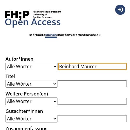
Anmel
Open Access
Startseite
Suchen
Browsen
Veröffentlichen
FAQ
Autor*innen
Titel
Weitere Person(en)
Gutachter*innen
Zusammenfassung