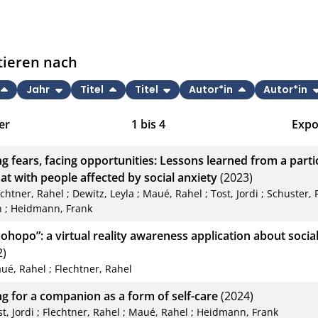
tieren nach
Jahr
Titel
Titel
Autor*in
Autor*in
er
1
bis
4
Expo
Bib
ng fears, facing opportunities: Lessons learned from a parti
CS
at with people affected by social anxiety
(2023)
echtner, Rahel
;
Dewitz, Leyla
;
Maué, Rahel
;
Tost, Jordi
;
Schuster, 
RIS
h
;
Heidmann, Frank
XM
ohopo”: a virtual reality awareness application about socia
2)
ué, Rahel
;
Flechtner, Rahel
ng for a companion as a form of self-care
(2024)
t, Jordi
;
Flechtner, Rahel
;
Maué, Rahel
;
Heidmann, Frank