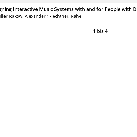
gning Interactive Music Systems with and for People with 
ller-Rakow, Alexander
;
Flechtner, Rahel
1
bis
4