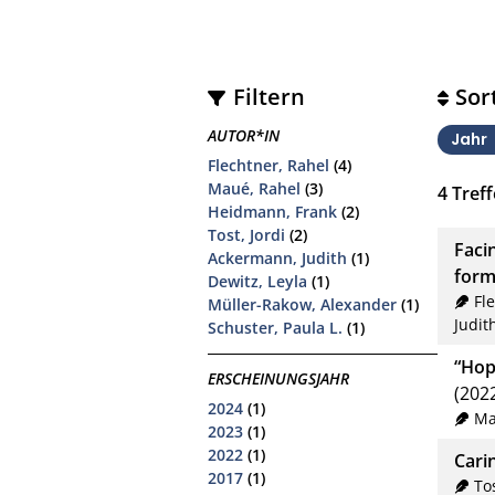
Filtern
Sor
AUTOR*IN
Jahr
Flechtner, Rahel
(4)
Maué, Rahel
(3)
4
Treff
Heidmann, Frank
(2)
Tost, Jordi
(2)
Faci
Ackermann, Judith
(1)
form
Dewitz, Leyla
(1)
Fl
Müller-Rakow, Alexander
(1)
Judit
Schuster, Paula L.
(1)
“Hop
ERSCHEINUNGSJAHR
(202
2024
(1)
Ma
2023
(1)
2022
(1)
Cari
2017
(1)
Tos