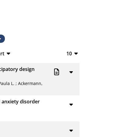
rt
10
TeX
10
cipatory design
V
20
Paula L.
;
Ackermann,
50
L
100
l anxiety disorder