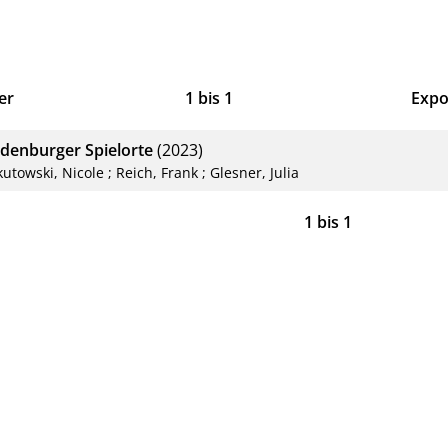
er
1
bis
1
Expo
Bib
denburger Spielorte
(2023)
CS
kutowski, Nicole
;
Reich, Frank
;
Glesner, Julia
RIS
1
bis
1
XM