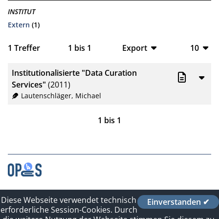
INSTITUT
Extern
(1)
1
Treffer
1
bis
1
Export
10
BibTeX
10
Institutionalisierte "Data Curation
CSV
20
Services"
(2011)
Lautenschläger, Michael
RIS
50
1
bis
1
XML
100
Kontakt
Diese Webseite verwendet technisch
Einverstanden ✔
Impressum
erforderliche Session-Cookies. Durch
Datenschutzerklärung