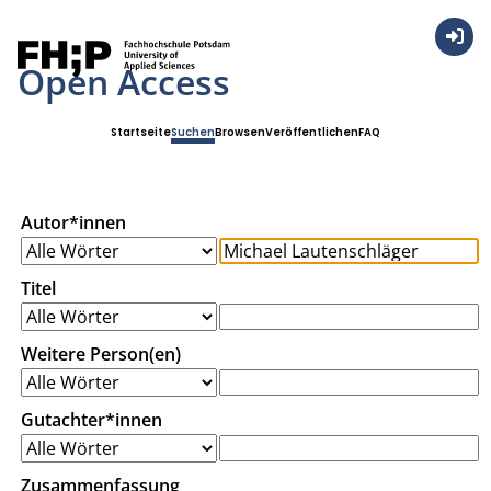
Anmel
Open Access
Startseite
Suchen
Browsen
Veröffentlichen
FAQ
Autor*innen
Titel
Weitere Person(en)
Gutachter*innen
Zusammenfassung