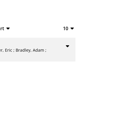
rt
10
TeX
10
V
20
r, Eric
;
Bradley, Adam
;
50
L
100