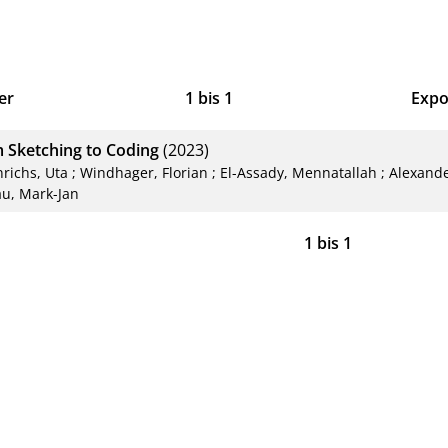
er
1
bis
1
Expo
Bib
 Sketching to Coding
(2023)
CS
nrichs, Uta
;
Windhager, Florian
;
El-Assady, Mennatallah
;
Alexande
u, Mark-Jan
RIS
1
bis
1
XM