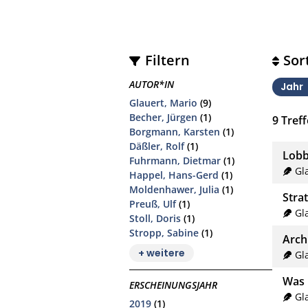
Filtern
Sor
AUTOR*IN
Jahr
Glauert, Mario
(9)
Becher, Jürgen
(1)
9
Treff
Borgmann, Karsten
(1)
Däßler, Rolf
(1)
Lobb
Fuhrmann, Dietmar
(1)
Gl
Happel, Hans-Gerd
(1)
Moldenhawer, Julia
(1)
Stra
Preuß, Ulf
(1)
Gl
Stoll, Doris
(1)
Stropp, Sabine
(1)
Arch
+ weitere
Gl
Was 
ERSCHEINUNGSJAHR
Gl
2019
(1)