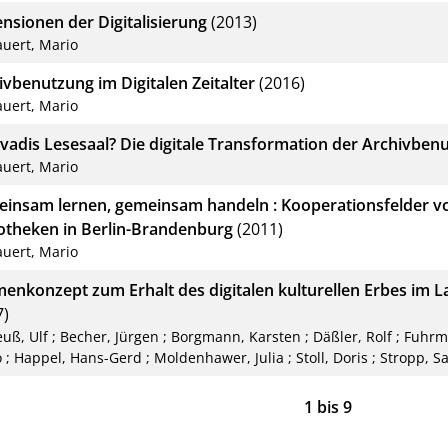
nsionen der Digitalisierung
(2013)
auert, Mario
ivbenutzung im Digitalen Zeitalter
(2016)
auert, Mario
vadis Lesesaal? Die digitale Transformation der Archivben
auert, Mario
insam lernen, gemeinsam handeln : Kooperationsfelder v
iotheken in Berlin-Brandenburg
(2011)
auert, Mario
enkonzept zum Erhalt des digitalen kulturellen Erbes im
7)
euß, Ulf
;
Becher, Jürgen
;
Borgmann, Karsten
;
Däßler, Rolf
;
Fuhrm
o
;
Happel, Hans-Gerd
;
Moldenhawer, Julia
;
Stoll, Doris
;
Stropp, S
1
bis
9