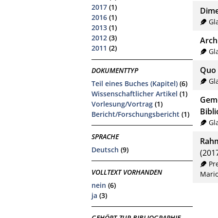
2017
(1)
Dime
2016
(1)
Gl
2013
(1)
2012
(3)
Arch
2011
(2)
Gl
Quo 
DOKUMENTTYP
Gl
Teil eines Buches (Kapitel)
(6)
Wissenschaftlicher Artikel
(1)
Geme
Vorlesung/Vortrag
(1)
Bibl
Bericht/Forschungsbericht
(1)
Gl
SPRACHE
Rahm
Deutsch
(9)
(201
Pr
VOLLTEXT VORHANDEN
Mari
nein
(6)
ja
(3)
GEHÖRT ZUR BIBLIOGRAPHIE