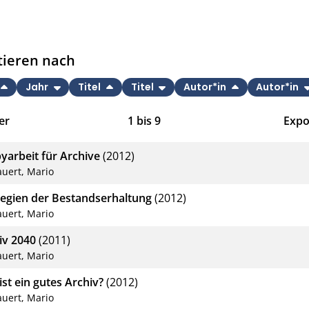
tieren nach
Jahr
Titel
Titel
Autor*in
Autor*in
er
1
bis
9
Expo
Bib
yarbeit für Archive
(2012)
CS
auert, Mario
RIS
tegien der Bestandserhaltung
(2012)
auert, Mario
XM
iv 2040
(2011)
auert, Mario
ist ein gutes Archiv?
(2012)
auert, Mario