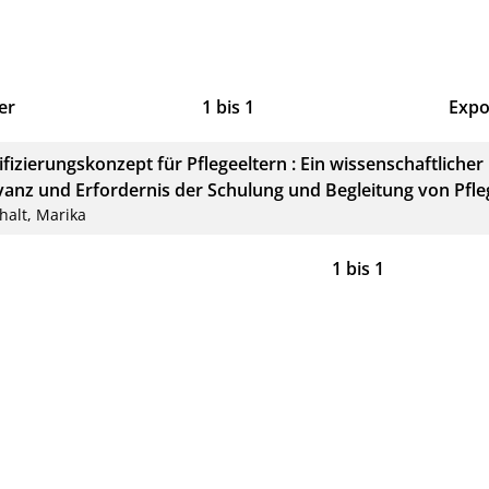
er
1
bis
1
Expo
Bib
ifizierungskonzept für Pflegeeltern : Ein wissenschaftlicher
CS
vanz und Erfordernis der Schulung und Begleitung von Pfle
halt, Marika
RIS
1
bis
1
XM