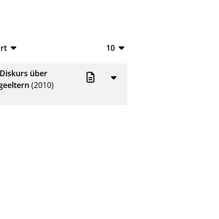
rt
10
TeX
10
 Diskurs über
V
20
geeltern
(2010)
50
L
100