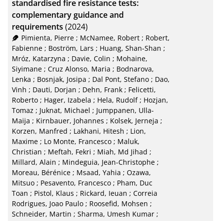
standardised fire resistance tests:
RIS
50
complementary guidance and
requirements
(2024)
XML
100
Pimienta, Pierre
;
McNamee, Robert
;
Robert,
Fabienne
;
Boström, Lars
;
Huang, Shan-Shan
;
Mróz, Katarzyna
;
Davie, Colin
;
Mohaine,
Siyimane
;
Cruz Alonso, Maria
;
Bodnarova,
Lenka
;
Bosnjak, Josipa
;
Dal Pont, Stefano
;
Dao,
Vinh
;
Dauti, Dorjan
;
Dehn, Frank
;
Felicetti,
Roberto
;
Hager, Izabela
;
Hela, Rudolf
;
Hozjan,
Tomaz
;
Juknat, Michael
;
Jumppanen, Ulla-
Maija
;
Kirnbauer, Johannes
;
Kolsek, Jerneja
;
Korzen, Manfred
;
Lakhani, Hitesh
;
Lion,
Maxime
;
Lo Monte, Francesco
;
Maluk,
Christian
;
Meftah, Fekri
;
Miah, Md Jihad
;
Millard, Alain
;
Mindeguia, Jean-Christophe
;
Moreau, Bérénice
;
Msaad, Yahia
;
Ozawa,
Mitsuo
;
Pesavento, Francesco
;
Pham, Duc
Toan
;
Pistol, Klaus
;
Rickard, Ieuan
;
Correia
Rodrigues, Joao Paulo
;
Roosefid, Mohsen
;
Schneider, Martin
;
Sharma, Umesh Kumar
;