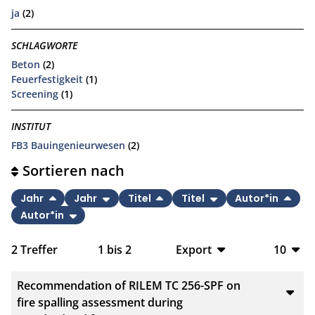
ja
(2)
SCHLAGWORTE
Beton
(2)
Feuerfestigkeit
(1)
Screening
(1)
INSTITUT
FB3 Bauingenieurwesen
(2)
Sortieren nach
Jahr
Jahr
Titel
Titel
Autor*in
Autor*in
2
Treffer
1
bis
2
Export
10
BibTeX
10
Recommendation of RILEM TC 256-SPF on
CSV
20
fire spalling assessment during