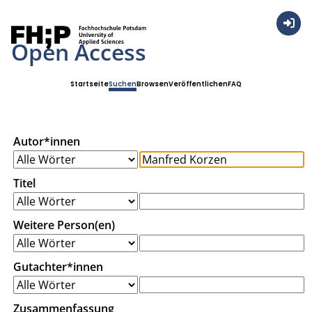
Anmel
Open Access
Startseite
Suchen
Browsen
Veröffentlichen
FAQ
Autor*innen
Titel
Weitere Person(en)
Gutachter*innen
Zusammenfassung