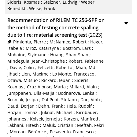
Sideris, Kosmas
;
Stelzner, Ludwig
;
Weber,
Benedikt
;
Weise, Frank
Recommendation of RILEM TC 256-SPF on
the method of testing concrete spalling
due to fire: material screening test
(2023)
Pimienta, Pierre
;
McNamee, Robert
;
Hager,
Izabela
;
Mróz, Katarzyna
;
Boström, Lars
;
Mohaine, Siyimane
;
Huang, Shan-Shan
;
Mindeguia, Jean-Christophe
;
Robert, Fabienne
;
Davie, Colin
;
Felicetti, Roberto
;
Miah, Md
Jihad
;
Lion, Maxime
;
Lo Monte, Francesco
;
Ozawa, Mitsuo
;
Rickard, Ieuan
;
Sideris,
Kosmas
;
Cruz Alonso, Maria
;
Millard, Alain
;
Jumppanen, Ulla-Maija
;
Bodnarova, Lenka
;
Bosnjak, Josipa
;
Dal Pont, Stefano
;
Dao, Vinh
;
Dauti, Dorjan
;
Dehn, Frank
;
Hela, Rudolf
;
Hozjan, Tomaz
;
Juknat, Michael
;
Kirnbauer,
Johannes
;
Kolsek, Jerneja
;
Korzen, Manfred
;
Lakhani, Hitesh
;
Maluk, Cristian
;
Meftah, Fekri
;
Moreau, Bérénice
;
Pesavento, Francesco
;