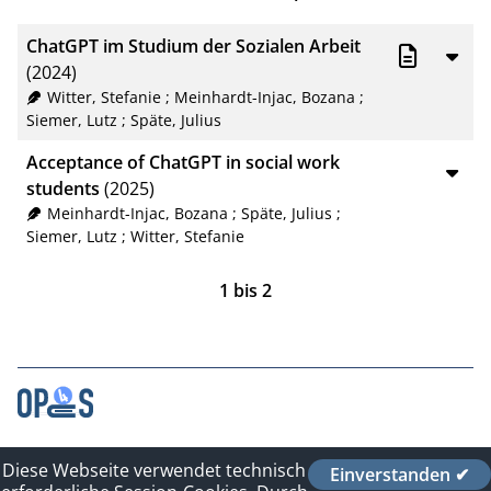
BibTeX
10
ChatGPT im Studium der Sozialen Arbeit
CSV
20
(2024)
Witter, Stefanie
;
Meinhardt-Injac, Bozana
;
RIS
50
Siemer, Lutz
;
Späte, Julius
XML
100
Acceptance of ChatGPT in social work
students
(2025)
Meinhardt-Injac, Bozana
;
Späte, Julius
;
Siemer, Lutz
;
Witter, Stefanie
1
bis
2
Kontakt
Diese Webseite verwendet technisch
Einverstanden ✔
Impressum