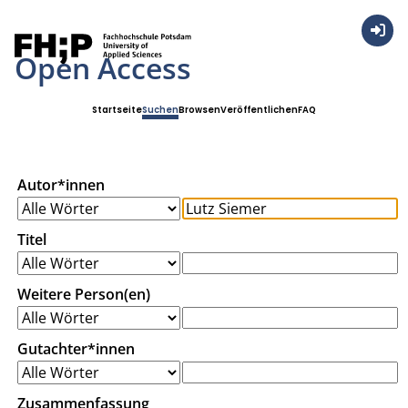
Anmel
Open Access
Startseite
Suchen
Browsen
Veröffentlichen
FAQ
Autor*innen
Titel
Weitere Person(en)
Gutachter*innen
Zusammenfassung