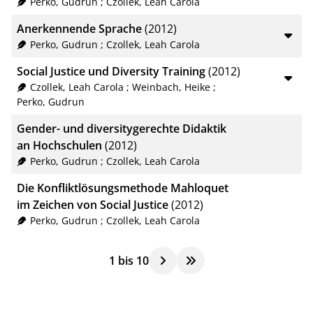
Perko, Gudrun
;
Czollek, Leah Carola
Anerkennende Sprache
(2012)
Perko, Gudrun
;
Czollek, Leah Carola
Social Justice und Diversity Training
(2012)
Czollek, Leah Carola
;
Weinbach, Heike
;
Perko, Gudrun
Gender- und diversitygerechte Didaktik
an Hochschulen
(2012)
Perko, Gudrun
;
Czollek, Leah Carola
Die Konfliktlösungsmethode Mahloquet
im Zeichen von Social Justice
(2012)
Perko, Gudrun
;
Czollek, Leah Carola
1
bis
10