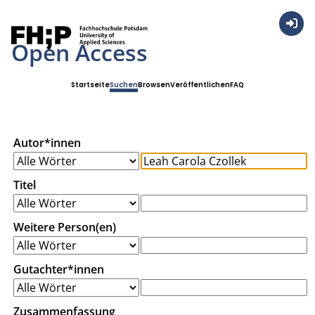
Anmel
Open Access
Startseite
Suchen
Browsen
Veröffentlichen
FAQ
Autor*innen
Titel
Weitere Person(en)
Gutachter*innen
Zusammenfassung