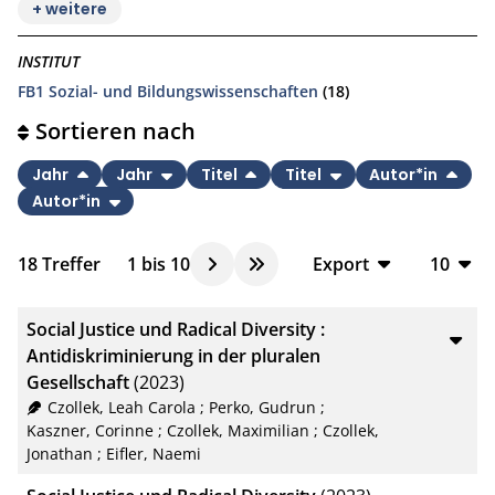
+ weitere
INSTITUT
FB1 Sozial- und Bildungswissenschaften
(18)
Sortieren nach
Jahr
Jahr
Titel
Titel
Autor*in
Autor*in
18
Treffer
1
bis
10
Export
10
BibTeX
10
Social Justice und Radical Diversity :
CSV
20
Antidiskriminierung in der pluralen
Gesellschaft
(2023)
RIS
50
Czollek, Leah Carola
;
Perko, Gudrun
;
XML
100
Kaszner, Corinne
;
Czollek, Maximilian
;
Czollek,
Jonathan
;
Eifler, Naemi