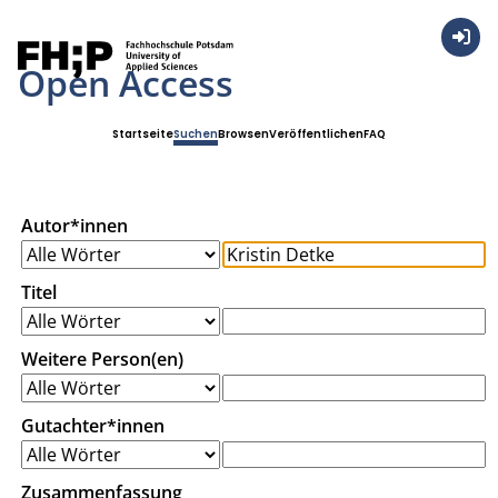
Anmel
Open Access
Startseite
Suchen
Browsen
Veröffentlichen
FAQ
Autor*innen
Titel
Weitere Person(en)
Gutachter*innen
Zusammenfassung