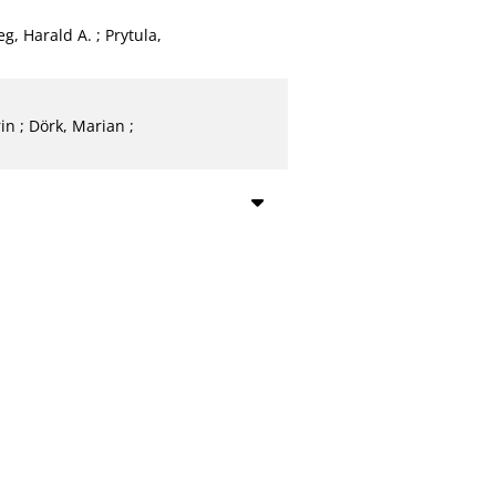
eg, Harald A.
;
Prytula,
rin
;
Dörk, Marian
;