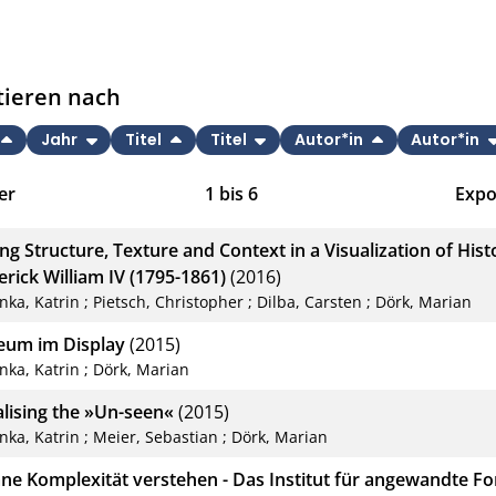
tieren nach
Jahr
Titel
Titel
Autor*in
Autor*in
er
1
bis
6
Expo
Bib
ing Structure, Texture and Context in a Visualization of His
CS
erick William IV (1795-1861)
(2016)
inka, Katrin
;
Pietsch, Christopher
;
Dilba, Carsten
;
Dörk, Marian
RIS
um im Display
(2015)
XM
inka, Katrin
;
Dörk, Marian
alising the »Un-seen«
(2015)
inka, Katrin
;
Meier, Sebastian
;
Dörk, Marian
ne Komplexität verstehen - Das Institut für angewandte F