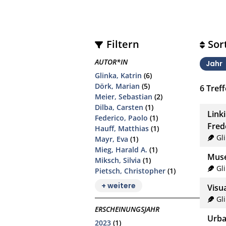
Filtern
Sor
AUTOR*IN
Jahr
Glinka, Katrin
(6)
Dörk, Marian
(5)
6
Treff
Meier, Sebastian
(2)
Dilba, Carsten
(1)
Link
Federico, Paolo
(1)
Fred
Hauff, Matthias
(1)
Gl
Mayr, Eva
(1)
Mieg, Harald A.
(1)
Muse
Miksch, Silvia
(1)
Gl
Pietsch, Christopher
(1)
+ weitere
Visu
Gl
ERSCHEINUNGSJAHR
Urba
2023
(1)