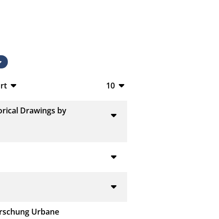
rt
10
TeX
10
torical Drawings by
V
20
50
L
100
orschung Urbane