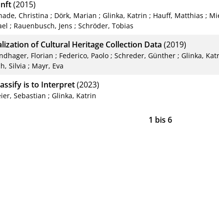
nft
(2015)
hade, Christina
;
Dörk, Marian
;
Glinka, Katrin
;
Hauff, Matthias
;
Mi
ael
;
Rauenbusch, Jens
;
Schröder, Tobias
lization of Cultural Heritage Collection Data
(2019)
ndhager, Florian
;
Federico, Paolo
;
Schreder, Günther
;
Glinka, Kat
h, Silvia
;
Mayr, Eva
assify is to Interpret
(2023)
ier, Sebastian
;
Glinka, Katrin
1
bis
6