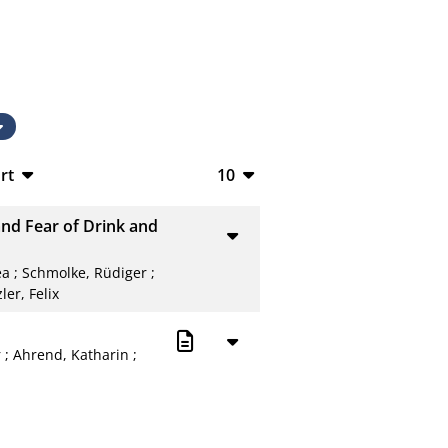
rt
10
TeX
10
and Fear of Drink and
V
20
ea
;
Schmolke, Rüdiger
;
50
ler, Felix
L
100
r
;
Ahrend, Katharin
;