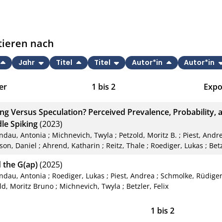
tieren nach
Jahr
Titel
Titel
Autor*in
Autor*in
er
1
bis
2
Expo
Bib
ing Versus Speculation? Perceived Prevalence, Probability, 
CS
le Spiking
(2023)
ndau, Antonia
;
Michnevich, Twyla
;
Petzold, Moritz B.
;
Piest, Andr
RIS
son, Daniel
;
Ahrend, Katharin
;
Reitz, Thale
;
Roediger, Lukas
;
Betz
XM
 the G(ap)
(2025)
ndau, Antonia
;
Roediger, Lukas
;
Piest, Andrea
;
Schmolke, Rüdige
ld, Moritz Bruno
;
Michnevich, Twyla
;
Betzler, Felix
1
bis
2