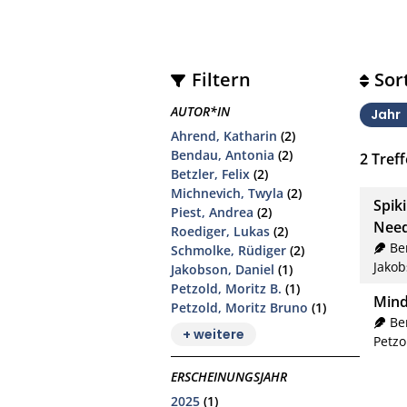
Filtern
Sor
AUTOR*IN
Jahr
Ahrend, Katharin
(2)
Bendau, Antonia
(2)
2
Treff
Betzler, Felix
(2)
Michnevich, Twyla
(2)
Spik
Piest, Andrea
(2)
Need
Roediger, Lukas
(2)
Be
Schmolke, Rüdiger
(2)
Jakob
Jakobson, Daniel
(1)
Petzold, Moritz B.
(1)
Mind
Petzold, Moritz Bruno
(1)
Be
+ weitere
Petzo
ERSCHEINUNGSJAHR
2025
(1)