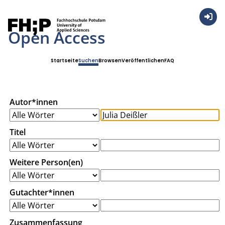
Anmel
Open Access
Startseite
Suchen
Browsen
Veröffentlichen
FAQ
Autor*innen
Titel
Weitere Person(en)
Gutachter*innen
Zusammenfassung