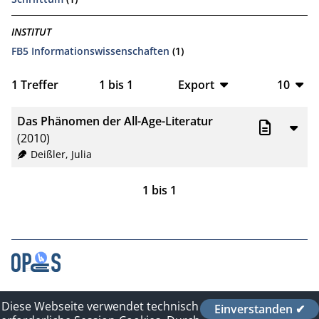
INSTITUT
FB5 Informationswissenschaften
(1)
1
Treffer
1
bis
1
Export
10
BibTeX
10
Das Phänomen der All-Age-Literatur
CSV
20
(2010)
Deißler, Julia
RIS
50
1
bis
1
XML
100
Kontakt
Diese Webseite verwendet technisch
Einverstanden ✔
Impressum