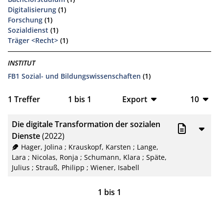
Digitalisierung
(1)
Forschung
(1)
Sozialdienst
(1)
Träger <Recht>
(1)
INSTITUT
FB1 Sozial- und Bildungswissenschaften
(1)
1
Treffer
1
bis
1
Export
10
BibTeX
10
Die digitale Transformation der sozialen
CSV
20
Dienste
(2022)
Hager, Jolina
;
Krauskopf, Karsten
;
Lange,
RIS
50
Lara
;
Nicolas, Ronja
;
Schumann, Klara
;
Späte,
Julius
;
Strauß, Philipp
;
Wiener, Isabell
XML
100
1
bis
1