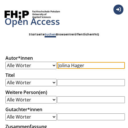
Anmel
Open Access
Startseite
Suchen
Browsen
Veröffentlichen
FAQ
Autor*innen
Titel
Weitere Person(en)
Gutachter*innen
Zusammenfassung