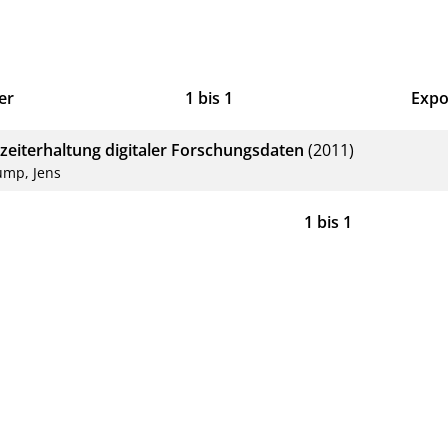
er
1
bis
1
Expo
Bib
zeiterhaltung digitaler Forschungsdaten
(2011)
CS
ump, Jens
RIS
1
bis
1
XM