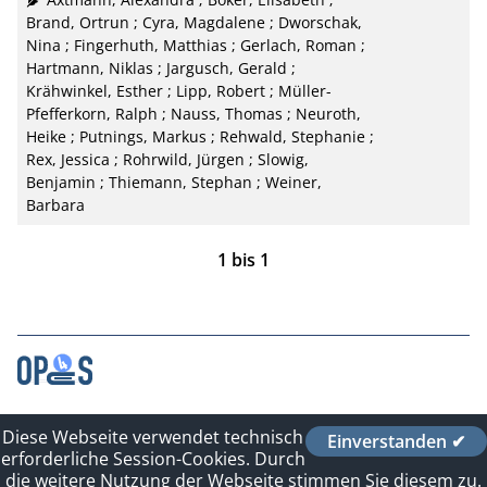
Brand, Ortrun
;
Cyra, Magdalene
;
Dworschak,
Nina
;
Fingerhuth, Matthias
;
Gerlach, Roman
;
Hartmann, Niklas
;
Jargusch, Gerald
;
Krähwinkel, Esther
;
Lipp, Robert
;
Müller-
Pfefferkorn, Ralph
;
Nauss, Thomas
;
Neuroth,
Heike
;
Putnings, Markus
;
Rehwald, Stephanie
;
Rex, Jessica
;
Rohrwild, Jürgen
;
Slowig,
Benjamin
;
Thiemann, Stephan
;
Weiner,
Barbara
1
bis
1
Kontakt
Diese Webseite verwendet technisch
Einverstanden ✔
Impressum
erforderliche Session-Cookies. Durch
Datenschutzerklärung
die weitere Nutzung der Webseite stimmen Sie diesem zu.