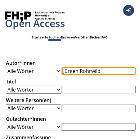
Anmel
Open Access
Startseite
Suchen
Browsen
Veröffentlichen
FAQ
Autor*innen
Titel
Weitere Person(en)
Gutachter*innen
Zusammenfassung