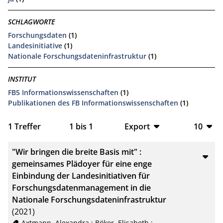
SCHLAGWORTE
Forschungsdaten
(1)
Landesinitiative
(1)
Nationale Forschungsdateninfrastruktur
(1)
INSTITUT
FB5 Informationswissenschaften
(1)
Publikationen des FB Informationswissenschaften
(1)
1
Treffer
1
bis
1
Export
10
BibTeX
10
"Wir bringen die breite Basis mit" :
CSV
20
gemeinsames Plädoyer für eine enge
Einbindung der Landesinitiativen für
RIS
50
Forschungsdatenmanagement in die
Nationale Forschungsdateninfrastruktur
XML
100
(2021)
Axtmann, Alexandra
;
Böker, Elisabeth
;