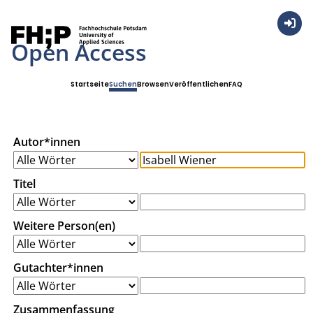
Anmel
Open Access
Startseite
Suchen
Browsen
Veröffentlichen
FAQ
Autor*innen
Titel
Weitere Person(en)
Gutachter*innen
Zusammenfassung