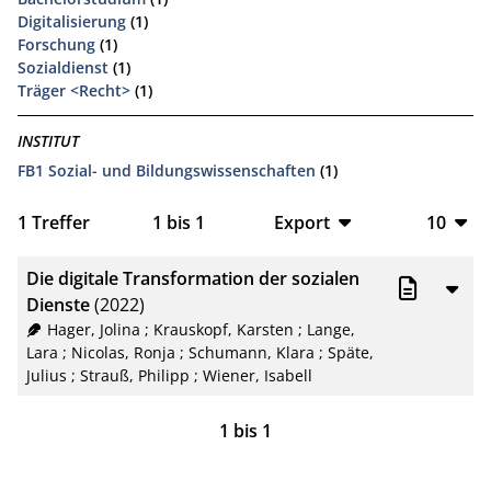
Digitalisierung
(1)
Forschung
(1)
Sozialdienst
(1)
Träger <Recht>
(1)
INSTITUT
FB1 Sozial- und Bildungswissenschaften
(1)
1
Treffer
1
bis
1
Export
10
BibTeX
10
Die digitale Transformation der sozialen
CSV
20
Dienste
(2022)
Hager, Jolina
;
Krauskopf, Karsten
;
Lange,
RIS
50
Lara
;
Nicolas, Ronja
;
Schumann, Klara
;
Späte,
Julius
;
Strauß, Philipp
;
Wiener, Isabell
XML
100
1
bis
1