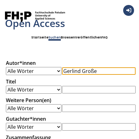
Anmel
Open Access
Startseite
Suchen
Browsen
Veröffentlichen
FAQ
Autor*innen
Titel
Weitere Person(en)
Gutachter*innen
Zusammenfassung