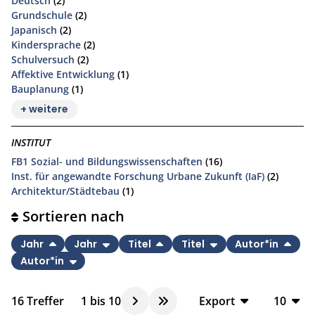
Deutsch
(2)
Grundschule
(2)
Japanisch
(2)
Kindersprache
(2)
Schulversuch
(2)
Affektive Entwicklung
(1)
Bauplanung
(1)
+ weitere
INSTITUT
FB1 Sozial- und Bildungswissenschaften
(16)
Inst. für angewandte Forschung Urbane Zukunft (IaF)
(2)
Architektur/Städtebau
(1)
Sortieren nach
Jahr
Jahr
Titel
Titel
Autor*in
Autor*in
16
Treffer
1
bis
10
Export
10