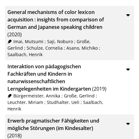
BibTeX
10
General mechanisms of color lexicon
CSV
20
acquisition : insights from comparison of
German and Japanese speaking children
RIS
50
(2020)
XML
100
Imai, Mutsumi
;
Saji, Noburo
;
Große,
Gerlind
;
Schulze, Cornelia
;
Asano, Michiko
;
Saalbach, Henrik
Interaktion von pädagogischen
Fachkräften und Kindern in
naturwissenschaftlichen
Lerngelegenheiten im Kindergarten
(2019)
Bürgermeister, Annika
;
Große, Gerlind
;
Leuchter, Miriam
;
Studhalter, Ueli
;
Saalbach,
Henrik
Erwerb pragmatischer Fähigkeiten und
mögliche Störungen (im Kindesalter)
(2018)