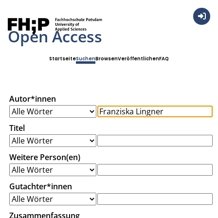
Anmel
Open Access
Startseite
Suchen
Browsen
Veröffentlichen
FAQ
Autor*innen
Titel
Weitere Person(en)
Gutachter*innen
Zusammenfassung