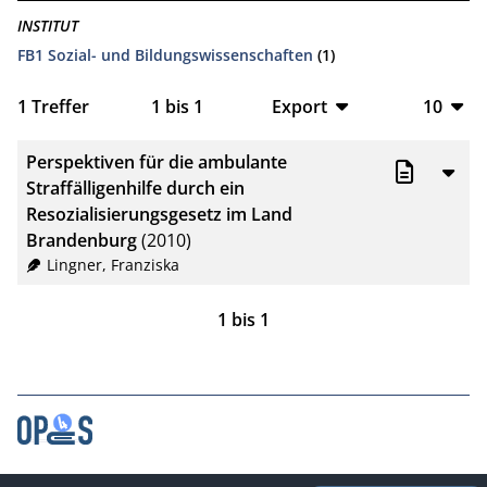
INSTITUT
FB1 Sozial- und Bildungswissenschaften
(1)
1
Treffer
1
bis
1
Export
10
BibTeX
10
Perspektiven für die ambulante
CSV
20
Straffälligenhilfe durch ein
Resozialisierungsgesetz im Land
RIS
50
Brandenburg
(2010)
Lingner, Franziska
XML
100
1
bis
1
Kontakt