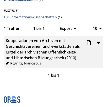
INSTITUT
FB5 Informationswissenschaften
(1)
1
Treffer
1
bis
1
Export
10
BibTeX
10
Kooperationen von Archiven mit
CSV
20
Geschichtsvereinen und -werkstätten als
Mittel der archivischen Öffentlichkeits-
RIS
50
und Historischen Bildungsarbeit
(2010)
Rögnitz, Franciscus
XML
100
1
bis
1