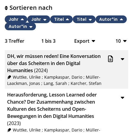
Sortieren nach
Jahr
Jahr
Titel
Titel
Autor*in
Autor*in
3
Treffer
1
bis
3
Export
10
BibTeX
10
DH, wir müssen reden! Eine Konversation
CSV
20
über das Scheitern in den Digital
Humanities
(2024)
RIS
50
Wuttke, Ulrike
;
Kampkaspar, Dario
;
Müller-
Laackman, Jonas
;
Lang, Sarah
;
Karcher, Stefan
XML
100
Herausforderung, Lesson Learned oder
Chance? Der Zusammenhang zwischen
Kulturen des Scheiterns und Open-
Bewegungen in den Digital Humanities
(2023)
Wuttke, Ulrike
;
Kampkaspar, Dario
;
Müller-