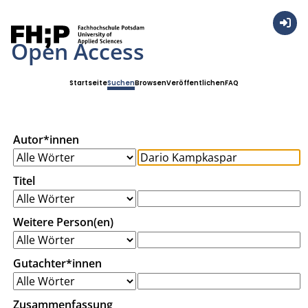
Anmel
Open Access
Startseite
Suchen
Browsen
Veröffentlichen
FAQ
Autor*innen
Titel
Weitere Person(en)
Gutachter*innen
Zusammenfassung