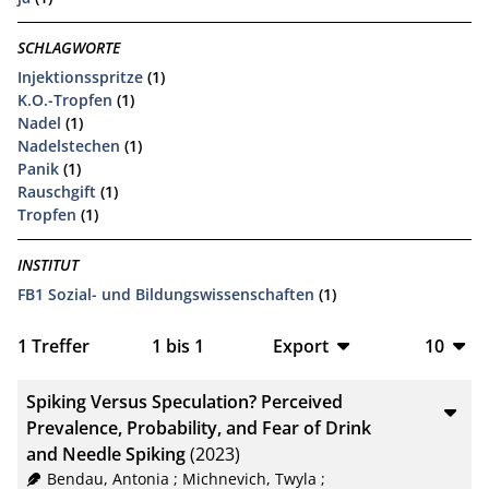
SCHLAGWORTE
Injektionsspritze
(1)
K.O.-Tropfen
(1)
Nadel
(1)
Nadelstechen
(1)
Panik
(1)
Rauschgift
(1)
Tropfen
(1)
INSTITUT
FB1 Sozial- und Bildungswissenschaften
(1)
1
Treffer
1
bis
1
Export
10
BibTeX
10
Spiking Versus Speculation? Perceived
CSV
20
Prevalence, Probability, and Fear of Drink
and Needle Spiking
(2023)
RIS
50
Bendau, Antonia
;
Michnevich, Twyla
;