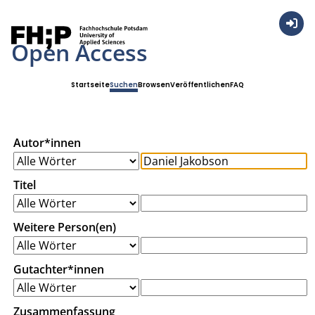
Anmel
Open Access
Startseite
Suchen
Browsen
Veröffentlichen
FAQ
Autor*innen
Titel
Weitere Person(en)
Gutachter*innen
Zusammenfassung