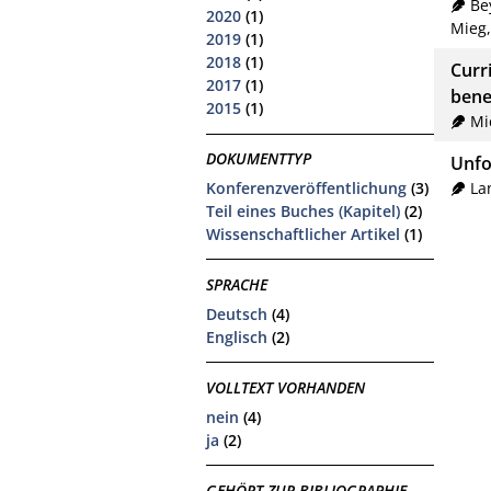
Be
2020
(1)
Mieg,
2019
(1)
2018
(1)
Curr
2017
(1)
bene
2015
(1)
Mi
DOKUMENTTYP
Unfo
Konferenzveröffentlichung
(3)
La
Teil eines Buches (Kapitel)
(2)
Wissenschaftlicher Artikel
(1)
SPRACHE
Deutsch
(4)
Englisch
(2)
VOLLTEXT VORHANDEN
nein
(4)
ja
(2)
GEHÖRT ZUR BIBLIOGRAPHIE