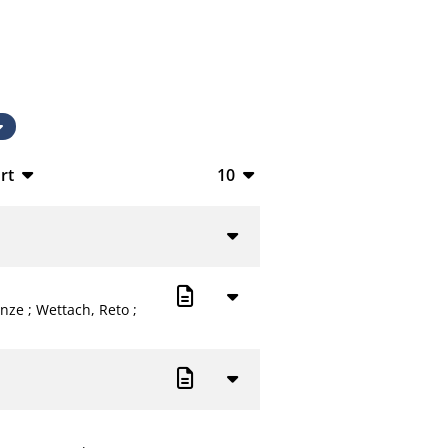
rt
10
TeX
10
V
20
50
anze
;
Wettach, Reto
;
L
100