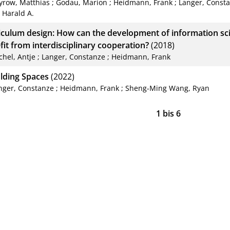
yrow, Matthias
;
Godau, Marion
;
Heidmann, Frank
;
Langer, Const
 Harald A.
iculum design: How can the development of information sci
fit from interdisciplinary cooperation?
(2018)
chel, Antje
;
Langer, Constanze
;
Heidmann, Frank
lding Spaces
(2022)
nger, Constanze
;
Heidmann, Frank
;
Sheng-Ming Wang, Ryan
1
bis
6