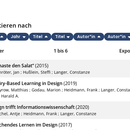
tieren nach
Jahr
Titel
Titel
Autor*in
Autor*in
er
1
bis
6
Expo
Bib
haste den Salat“
(2015)
CS
hröter, Jan
;
Hußlein, Steffi
;
Langer, Constanze
RIS
iry-Based Learning in Design
(2019)
yrow, Matthias
;
Godau, Marion
;
Heidmann, Frank
;
Langer, Const
XM
 Harald A.
gn trifft Informationswissenschaft
(2020)
chel, Antje
;
Heidmann, Frank
;
Langer, Constanze
chendes Lernen im Design
(2017)