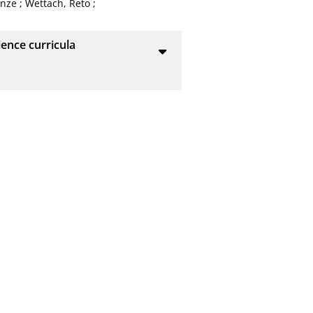
anze
;
Wettach, Reto
;
ence curricula