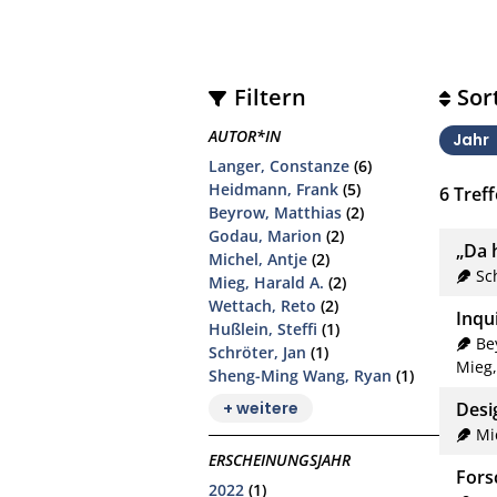
Filtern
Sor
AUTOR*IN
Jahr
Langer, Constanze
(6)
Heidmann, Frank
(5)
6
Treff
Beyrow, Matthias
(2)
Godau, Marion
(2)
„Da 
Michel, Antje
(2)
Sc
Mieg, Harald A.
(2)
Wettach, Reto
(2)
Inqu
Hußlein, Steffi
(1)
Be
Schröter, Jan
(1)
Mieg,
Sheng-Ming Wang, Ryan
(1)
+ weitere
Desi
Mi
ERSCHEINUNGSJAHR
Fors
2022
(1)