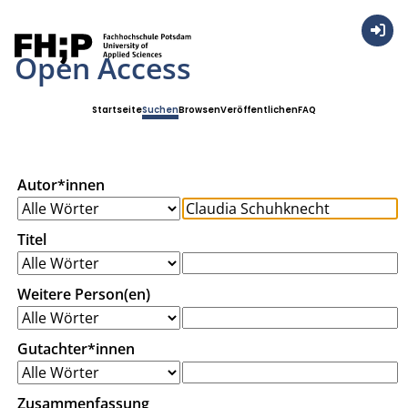
Anmel
Open Access
Startseite
Suchen
Browsen
Veröffentlichen
FAQ
Autor*innen
Titel
Weitere Person(en)
Gutachter*innen
Zusammenfassung