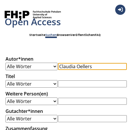
Anmel
Open Access
Startseite
Suchen
Browsen
Veröffentlichen
FAQ
Autor*innen
Titel
Weitere Person(en)
Gutachter*innen
Zusammenfassung