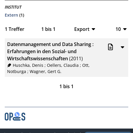
INSTITUT
Extern
(1)
1
Treffer
1
bis
1
Export
10
BibTeX
10
Datenmanagement und Data Sharing :
CSV
20
Erfahrungen in den Sozial- und
Wirtschaftswissenschaften
(2011)
RIS
50
Huschka, Denis
;
Oellers, Claudia
;
Ott,
Notburga
;
Wagner, Gert G.
XML
100
1
bis
1
Kontakt