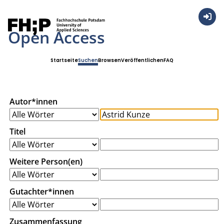
Anmel
Open Access
Startseite
Suchen
Browsen
Veröffentlichen
FAQ
Autor*innen
Titel
Weitere Person(en)
Gutachter*innen
Zusammenfassung