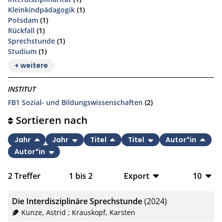
Kleinkindpädagogik
(1)
Potsdam
(1)
Rückfall
(1)
Sprechstunde
(1)
Studium
(1)
+ weitere
INSTITUT
FB1 Sozial- und Bildungswissenschaften
(2)
Sortieren nach
Jahr
Jahr
Titel
Titel
Autor*in
Autor*in
2
Treffer
1
bis
2
Export
10
BibTeX
10
Die Interdisziplinäre Sprechstunde
(2024)
CSV
20
Kunze, Astrid
;
Krauskopf, Karsten